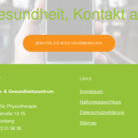
esundheit, Kontakt
BERATEN SIE MICH UNVERBINDLICH!
T
LINKS
e- & Gesundheitszentrum
Impressum
Haftungsausschluss
für Physiotherapie
Datenschutzerklärung
straße 13-15
ronberg
Sitemap
3 31 58 36