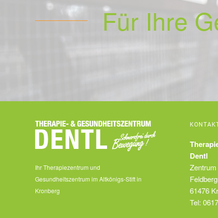
Für Ihre G
KONTAK
Therapi
Dentl
Zentrum 
Ihr Therapiezentrum und
Feldberg
Gesundheitszentrum im Altkönigs-Stift in
61476
K
Kronberg
Tel:
0617